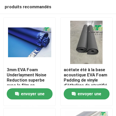
produits recommandés
3mm EVA Foam
acétate été à la base
Underlayment Noise
acoustique EVA Foam
Reduction superbe
Padding de vinyle
Aperçu
avec le film en
d'éthylène de stratifié
aluminium bleu
épais de 1mm
envoyer une
envoyer une
Produits
demande
demande
A propos de nous