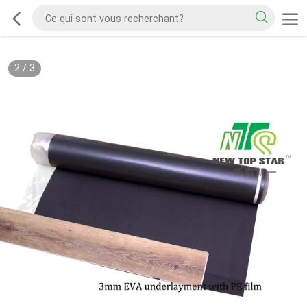
2
/
3