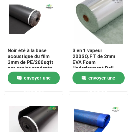
Visite d'usine
Contrôle de la qualité
Noir été à la base
3 en 1 vapeur
Contact
acoustique du film
200SQ.FT de 2mm
3mm de PE/200sqft
EVA Foam
par assise rendante
Underlayment Roll
nouvelles
résistante saine de
Silver
envoyer une
envoyer une
petit pain
demande
demande
Underlayment parquetant en stratifié
Underlayment de plancher de SPC
Underlayment acoustique de plancher