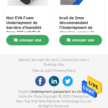
Underlayment de polyéthylène
Noir EVA Foam
bruit de 2mm
Underlayment de
décommandant
barrière d'humidité
l'Underlayment de
Underlayment de plancher de bois dur
3mm 200sqft/Roll
plancher, assise de
mousse de barrière de
envoyer une
envoyer une
la vapeur 110kg/M3
Underlayment de mousse d'IXPE
demande
demande
Petit pain de mousse lié croisé de polyéthylène
Aperçu
Au sujet de nous
Contactez-nous
Desktop Site
Plan du site
Privacy Policy
Eco Cork Underlayment
EVA Foam Underlayment
Qualité
Underlayment parquetant en stratifié
Usine De Chine.Copyright © 2025 Changzhou
New Top Star New Material Technology Co.,Ltd.
Assise de chauffage par le sol
All Rights Reserved.