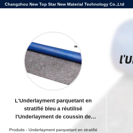
Changzhou New Top Star New Material Technology Co.,Ltd
l'
L'Underlayment parquetant en
stratifié bleu a réutilisé
l'Underlayment de coussin de
feutre de fibres pour le bois
Produits
-
Underlayment parquetant en stratifié
machiné