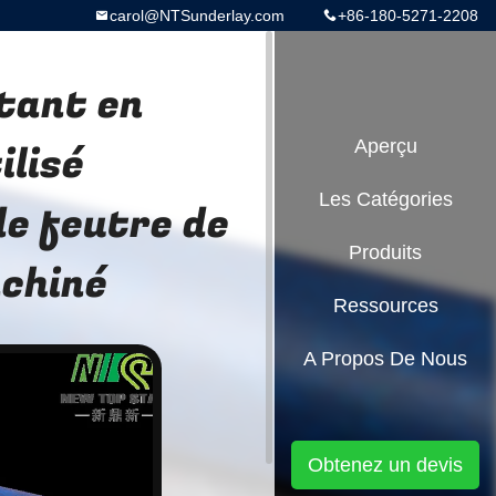
carol@NTSunderlay.com
+86-180-5271-2208
tant en
ilisé
Aperçu
Les Catégories
de feutre de
Produits
achiné
Ressources
A Propos De Nous
Obtenez un devis