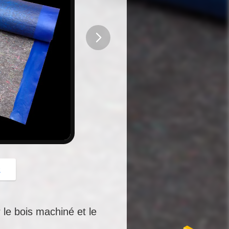
button
z
 le bois machiné et le