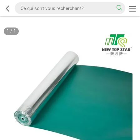
1
/
1