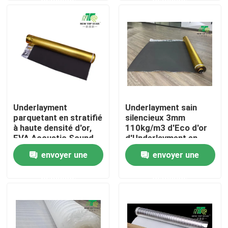
Visite d'usine
Contrôle de la qualité
Contact
Underlayment
Underlayment sain
parquetant en stratifié
silencieux 3mm
nouvelles
à haute densité d'or,
110kg/m3 d'Eco d'or
EVA Acoustic Sound
d'Underlayment en
Underlay Padding
bois de la meilleure
envoyer une
envoyer une
Underlayment parquetant en stratifié
qualité de plancher
demande
demande
Underlayment de plancher de SPC
Underlayment acoustique de plancher