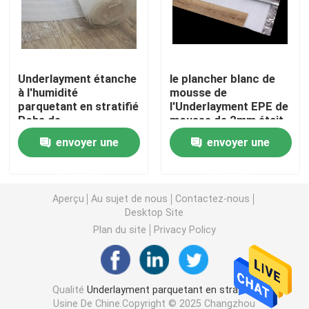
Underlayment de polyéthylène
Underlayment étanche
le plancher blanc de
Underlayment de plancher de bois dur
à l'humidité
mousse de
parquetant en stratifié
l'Underlayment EPE de
Rohs de
mousse de 2mm était
Underlayment de mousse d'IXPE
l'Underlayment 2mm
à la base de
envoyer une
envoyer une
EPE de GV 20KG/M3
200sqft/Roll
22kg/Cbm
Petit pain de mousse lié croisé de polyéthylène
demande
demande
Aperçu
Au sujet de nous
Contactez-nous
Eco Cork Underlayment
Desktop Site
Plan du site
Privacy Policy
EVA Foam Underlayment
Qualité
Underlayment parquetant en stratifié
Assise de chauffage par le sol
Usine De Chine.Copyright © 2025 Changzhou