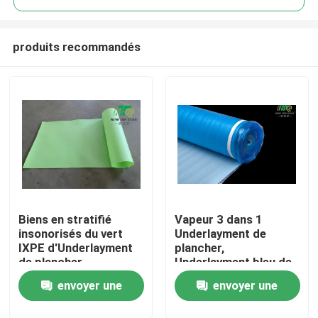
produits recommandés
Biens en stratifié
Vapeur 3 dans 1
Aperçu
insonorisés du vert
Underlayment de
IXPE d'Underlayment
plancher,
de plancher
Underlayment bleu de
Produits
mousse de plancher
envoyer une
envoyer une
de stratifié avec le
chevauchement
A propos de nous
demande
demande